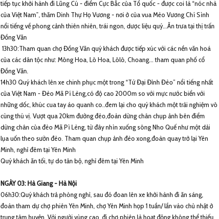
tiếp tục khởi hành đi Lũng Cú - điểm Cực Bắc của Tổ quốc - được coi là “nóc nhà
của Việt Nam”, thăm Dinh Thự Họ Vương - nơi ở của vua Mèo Vương Chí Sình
nổi tiếng về phong cảnh thiên nhiên, trái ngon, dược liệu quý…Ăn trưa tại thị trấn
Đồng Văn
13h30:Tham quan chợ Đồng Văn quý khách được tiếp xúc với các nền văn hoá
của các dân tộc như: Mông Hoa, Lô Hoa, Lôlô, Choang… tham quan phố cổ
Đồng Văn.
14h30 Quý khách lên xe chinh phục một trong “Tứ Đại Đỉnh Đèo” nổi tiếng nhất
của Việt Nam - Đèo Mã Pí Lèng,có độ cao 2000m so với mực nước biển với
những dốc, khúc cua tay áo quanh co..đem lại cho quý khách một trải nghiệm vô
cùng thú vị. Vượt qua 20km đường đèo,đoàn dừng chân chụp ảnh bên điểm
dừng chân của đèo Mã Pì Lèng, từ đây nhìn xuống sông Nho Quế như một dải
lụa uốn theo sườn đèo. Tham quan chụp ảnh đèo xong,đoàn quay trở lại Yên
Minh, nghỉ đêm tại Yên Minh
Quý khách ăn tối, tự do tản bộ, nghỉ đêm tại Yên Minh
NGÀY 03: Hà Giang - Hà Nội
06h30:Quý khách trả phòng nghỉ, sau đó đoan lên xe khởi hành đi ăn sáng,
đoàn tham dự chợ phiên Yên Minh, chợ Yên Minh họp 1 tuần/ lần vào chủ nhật ở
trung tâm huyện. Với người vùng cao, đi chợ phiên là hoạt động không thể thiếu