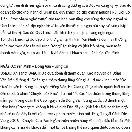
đứng từ trên đỉnh núi ngắm toàn cảnh cung đường của Dốc vô cũng kỳ vỹ. Sau đó
đoàn tiếp tục khởi hành đi Quản Bạ, quý khách có dịp chiêm ngưỡng Núi Đôi Cô
Tiên - “tác phẩm nghệ thuật” của tạo hoá ban tặng cho vùng đất này, ngoài ra
Quý khách còn có dịp nghe kể về truyền thuyết của ngọn núi này, vô vùng hấp
dẫn và thú vị. Sau đó Quý khách đến khách sạn nhận phòng nghỉ ngơi.
Tối: Quý khách tự do dạo chơi thư giãn tại thị trấn Yên Minh về đêm, và thưởng
thức các món đặc sản núi rừng Đông Bắc: thắng cố (thịt bò hầm), mèn mén
(bánh bột ngô), cháo Ấu Tẩu… Nghỉ đêm tại khách sạn– Thị trấn Yên Minh.
NGÀY 02: Yên Minh - Đông Văn - Lũng Cú
05h30: Ăn sáng. 06h00: Xe đưa đoàn đi tham quan Cao nguyên đá Đồng
Văn.Trên đường đi, Đoàn ghé thăm thung lũng Sủng Là - được ví như một “Ốc
Đảo” huyền bí.Sủng Là (huyện Đồng Văn, Hà Giang) được nhiều người biết và tìm
đến qua bộ phim “Chuyện của Pao”. Từ một “ốc đảo” lọt thỏm trong thung lũng
nằm gọn trong quần thể Cao nguyên đá Đồng Văn, Sủng Là đã trở thành một
“đóa hồng” trong tim không ít kẻ xê dịch.Đến đây quý khách sẽ được thăm ngôi
nhà cổ trước đây là bối cảnh trong phim truyền hình nổi tiếng đạt giải Cánh Diều
Vàng 2005 - Chuyện Của Pao.Ngắm thiên nhiên hùng vĩ nơi địa đầu tổ quốc.Một
khung cảnh mà du khách đến một lần sẽ không thể nào quên được.Sau đó đoàn