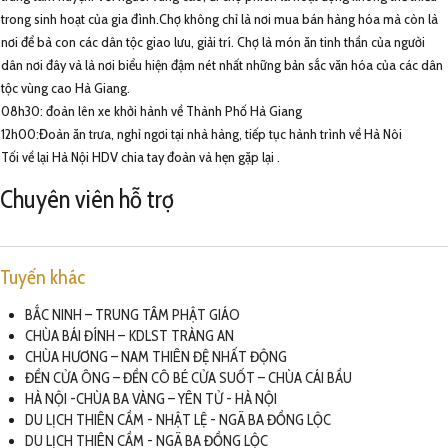
trong sinh hoạt của gia đình.Chợ không chỉ là nơi mua bán hàng hóa mà còn là
nơi để bà con các dân tộc giao lưu, giải trí. Chợ là món ăn tinh thần của người
dân nơi đây và là nơi biểu hiện đậm nét nhất những bản sắc văn hóa của các dân
tộc vùng cao Hà Giang.
08h30: đoàn lên xe khởi hành về Thành Phố Hà Giang
12h00:Đoàn ăn trưa, nghỉ ngơi tại nhà hàng, tiếp tục hành trình về Hà Nôi
Tối về lại Hà Nội HDV chia tay đoàn và hẹn gặp lại .
Chuyên viên hỗ trợ
Tuyến khác
BẮC NINH – TRUNG TÂM PHẬT GIÁO
CHÙA BÁI ĐÍNH – KDLST TRÀNG AN
CHÙA HƯƠNG – NAM THIÊN ĐỆ NHẤT ĐỘNG
ĐỀN CỬA ÔNG – ĐỀN CÔ BÉ CỬA SUỐT – CHÙA CÁI BẦU
HÀ NỘI -CHÙA BA VÀNG – YÊN TỬ - HÀ NỘI
DU LỊCH THIÊN CẦM - NHẬT LỆ - NGÃ BA ĐỒNG LỘC
DU LỊCH THIÊN CẦM - NGÃ BA ĐỒNG LỘC