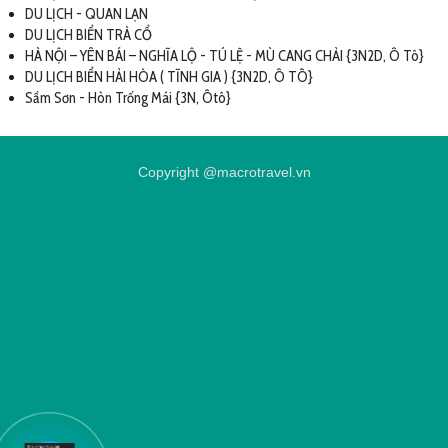
DU LỊCH - QUAN LẠN
DU LỊCH BIỂN TRÀ CỔ
HÀ NỘI – YÊN BÁI – NGHĨA LỘ - TÚ LỆ - MÙ CANG CHẢI {3N2D, Ô Tô}
DU LỊCH BIỂN HẢI HÒA ( TĨNH GIA ) {3N2D, Ô TÔ}
Sầm Sơn - Hòn Trống Mái {3N, Ôtô}
Copyright @macrotravel.vn