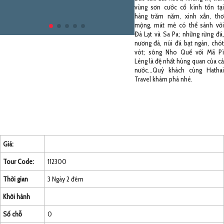
vùng sơn cước cổ kính tồn tại
hàng trăm năm, xinh xắn, thơ
mộng, mát mẻ có thể sánh với
Đà Lạt và Sa Pa; những rừng đá,
nương đá, núi đá bạt ngàn, chót
vót; sông Nho Quế với Mã Pì
Lèng là đệ nhất hùng quan của cả
nước…Quý khách cùng Hathai
Travel khám phá nhé.
Giá:
Tour Code:
112300
Thời gian
3 Ngày 2 đêm
Khởi hành
Số chỗ
0