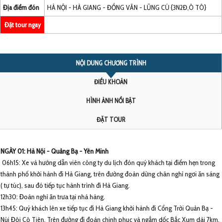
Địa điểm đón
HÀ NỘI - HÀ GIANG - ĐỒNG VĂN - LŨNG CÚ {3N2Đ,Ô TÔ}
Đặt tour ngay
NỘI DUNG CHƯƠNG TRÌNH
ĐIỀU KHOẢN
HÌNH ẢNH NỔI BẬT
ĐẶT TOUR
NGÀY 01: Hà Nội - Quảng Bạ - Yên Minh
06h15: Xe và hướng dẫn viên công ty du lịch đón quý khách tại điểm hẹn trong
thành phố khởi hành đi Hà Giang, trên đường đoàn dừng chân nghỉ ngơi ăn sáng
( tự túc), sau đó tiếp tục hành trình đi Hà Giang.
12h30: Đoàn nghỉ ăn trưa tại nhà hàng.
13h45: Quý khách lên xe tiếp tục đi Hà Giang khởi hành đi Cổng Trời Quản Bạ -
Núi Đôi Cô Tiên. Trên đường đi đoàn chinh phục và ngắm dốc Bắc Xum dài 7km,