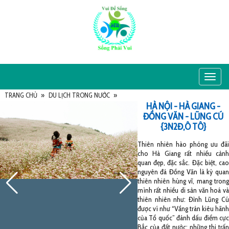
Toggle
navigat
TRANG CHỦ
»
DU LỊCH TRONG NƯỚC
»
HÀ NỘI - HÀ GIANG -
ĐỒNG VĂN - LŨNG CÚ
{3N2Đ,Ô TÔ}
Thiên nhiên hào phóng ưu đãi
cho Hà Giang rất nhiều cảnh
quan đẹp, đặc sắc. Đặc biệt, cao
nguyên đá Đồng Văn là kỳ quan
thiên nhiên hùng vĩ, mang trong
mình rất nhiều di sản văn hoá và
thiên nhiên như: Đỉnh Lũng Cú
được ví như “Vầng trán kiêu hãnh
của Tổ quốc” đánh dấu điểm cực
Bắc của đất nước; những thị trấn