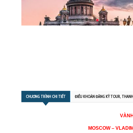
CHƯƠNG TRÌNH CHI TIẾT
ĐIỀU KHOẢN ĐĂNG KÝ TOUR, THANH
VÀNH
MOSCOW – VLADIM