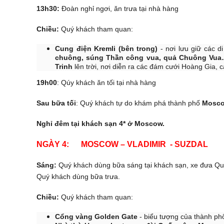
13h30:
Đoàn nghỉ ngơi, ăn trưa tại nhà hàng
Chiều:
Quý khách tham quan:
Cung điện Kremli (bên trong)
- nơi lưu giữ các d
chuông, súng Thần công vua, quả Chuông Vua
Trinh
lên trời, nơi diễn ra các đám cưới Hoàng Gia, 
19h00
: Qúy khách ăn tối tại nhà hàng
Sau bữa tối
: Quý khách tự do khám phá thành phố
Mosc
Nghỉ đêm tại khách sạn 4* ở Moscow.
NGÀY 4: MOSCOW – VLADIMIR
Sáng:
Quý khách dùng bữa sáng tại khách sạn, xe đưa Q
Quý khách dùng bữa trưa.
Chiều:
Quý khách tham quan:
Cổng vàng Golden Gate
- biểu tượng của thành p