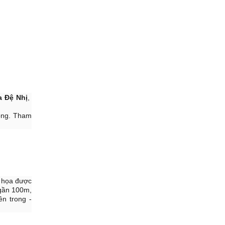
a Đệ Nhị
,
ông. Tham
c họa được
 gần 100m,
ên trong -