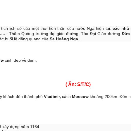
i tích lịch sử của một thời tiền thân của nước Nga hiện tại:
các nhà 
…..
. Thăm Quảng trường đại giáo đường, Tòa Đại Giáo đường
Đức
các buổi lễ đăng quang của
Sa Hoàng Nga
…
ow
xinh đẹp về đêm.
 - SUZDAL ( Ăn: S/T/C)
uý khách đến thành phố
Vladimir,
cách
Moscow
khoảng 200km. Đến nơ
hố xây dựng năm 1164