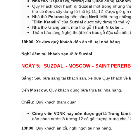
Nhà thờ Uspensky, tượng đài Quốc công Monom
Quý khách khởi hành đi
Suzda
l một trong những th
thờ cổ được xây dựng từ thế kỷ 11, 12 được giữ gìn đ
Nhà thờ
Pokrovsky
bên sông
Nerli
. Một trong những
"
Điện Kremlin
" của
Suzdal
được xây dựng từ thế kỷ
Nhà thờ Giáng Sinh, nhà thờ gỗ Thánh
Nikolai
…
Thăm bảo tàng Nghệ thuật kiến trúc gỗ đặc sắc bên
19h00: Xe đưa quý khách đến ăn tối tại nhà hàng.
Nghỉ đêm tại khách sạn 4* ở Suzdal.
NGÀY 5: SUZDAL - MOSCOW – SAI
Sáng:
Sau bữa sáng tại khách sạn, xe đưa Quý khách về
Đến
Moscow
, Quý khách dùng bữa trưa tại nhà hàng.
Chiều:
Quý khách tham quan
Công viên VDNK hay còn được gọi là Trung tâm t
dàn phun nước là tượng 12 cô gái tượng trưng cho 12 
19h00
: Qúy khách ăn tối, nghỉ ngơi tại nhà hàng.