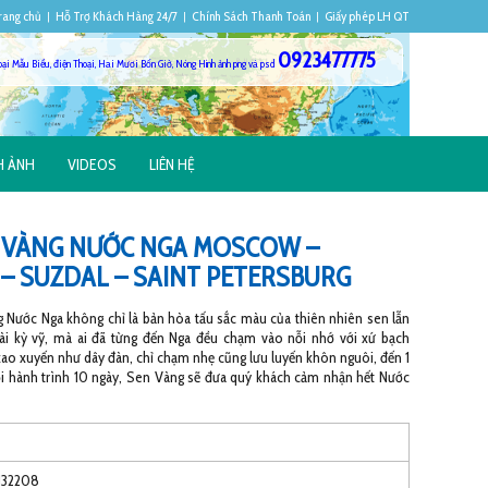
rang chủ
Hỗ Trợ Khách Hàng 24/7
Chính Sách Thanh Toán
Giấy phép LH QT
0923477775
H ẢNH
VIDEOS
LIÊN HỆ
 VÀNG NƯỚC NGA MOSCOW –
 – SUZDAL – SAINT PETERSBURG
 Nước Nga không chỉ là bản hòa tấu sắc màu của thiên nhiên sen lẫn
 đài kỳ vỹ, mà ai đã từng đến Nga đều chạm vào nỗi nhớ với xứ bạch
 xao xuyến như dây đàn, chỉ chạm nhẹ cũng lưu luyến khôn nguôi, đến 1
ới hành trình 10 ngày, Sen Vàng sẽ đưa quý khách cảm nhận hết Nước
132208