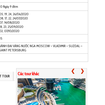
10 Ngày 9 đêm
05, 19, 24, 26/06/2020
08, 17, 22, 24/07/2020
07, 14/08/2020
18, 23, 25/09/2020
02, 07/10/2020
25
VÀNH ĐAI VÀNG NƯỚC NGA MOSCOW – VLADIMIR – SUZDAL –
SAINT PETERSBURG
Các tour khác
Previou
T TOUR