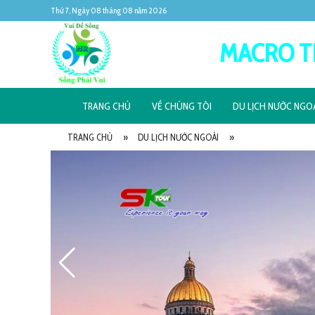
Thứ 7, Ngày 08 tháng 08 năm 2026
MACRO T
TRANG CHỦ
VỀ CHÚNG TÔI
DU LỊCH NƯỚC NGO
TRANG CHỦ
»
DU LỊCH NƯỚC NGOÀI
»