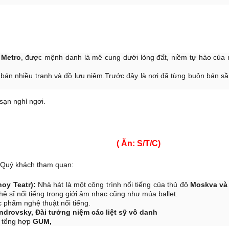
 Metro
, được mệnh danh là mê cung dưới lòng đất, niềm tự hào của
i bán nhiều tranh và đồ lưu niệm.Trước đây là nơi đã từng buôn bán s
sạn nghỉ ngơi.
SCOW ( Ăn: S/T/C)
 Quý khách tham quan:
hoy Teatr):
Nhà hát là một công trình nổi tiếng của thủ đô
Moskva và
hệ sĩ nổi tiếng trong giới âm nhạc cũng như múa ballet.
c phẩm nghệ thuật nổi tiếng.
drovsky, Đài tưởng niệm các liệt sỹ vô danh
a tổng hợp
GUM,