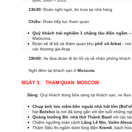
quốc 1800 – 1812.
13h30:
Đoàn nghỉ ngơi, ăn trưa tại nhà hàng
Chiều:
Đoàn tiếp tục tham quan:
Quý khách trải nghiệm 1 chặng tàu điện ngầm –
Matxcova.
Đoàn sẽ đi bộ và thăm quan khu
phố cổ Arbat
- nơ
các thương gia Arap.
19h00:
Xe đưa đoàn đi ăn tối và về nhận phòng khách 
Nghỉ đêm tại khách sạn ở
Moscow.
NGÀY 3: THAM QUAN MO
Sáng:
Quý khách dùng bữa sáng tại khách sạn, xe đưa
Chụp ảnh lưu niệm bên ngoài nhà hát lớn (Bol's
hát
Bolshoi
là nơi đã từng gắn với tên tuổi những ng
Quảng trường Đỏ
,
nhà thờ Thánh Basil
với các tá
Chiêm ngưỡng toàn cảnh
Lăng Lê Nin, Vườn Alexan
Thăm Siêu thị ngầm dứơi lòng điện
Kremli
, bách hó