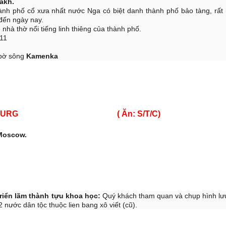
akh.
ành phố cổ xưa nhất nước Nga có biệt danh thành phố bảo tàng, rất 
ến ngày nay.
 nhà thờ nổi tiếng linh thiêng của thành phố.
 11
 bờ sông
Kamenka
NT PERERBURG ( Ăn: S/T/C)
Moscow.
riển lãm thành tựu khoa học:
Quý khách tham quan và chụp hình lư
nước dân tộc thuộc lien bang xô viết (cũ).