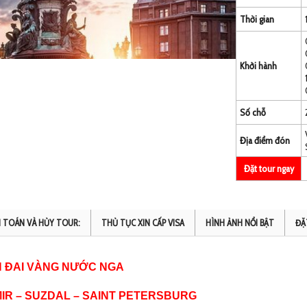
Thời gian
Khởi hành
Số chỗ
Địa điểm đón
Đặt tour ngay
 TOÁN VÀ HỦY TOUR:
THỦ TỤC XIN CẤP VISA
HÌNH ẢNH NỔI BẬT
ĐẶ
 ĐAI VÀNG NƯỚC NGA
IR – SUZDAL – SAINT PETERSBURG