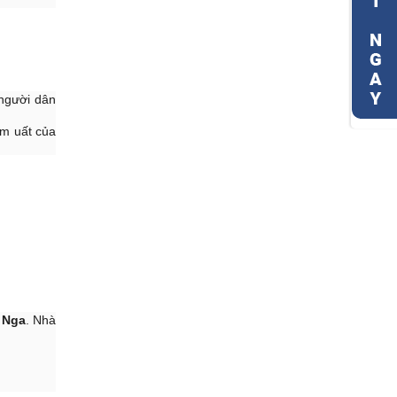
 người dân
ầm uất của
 Nga
. Nhà