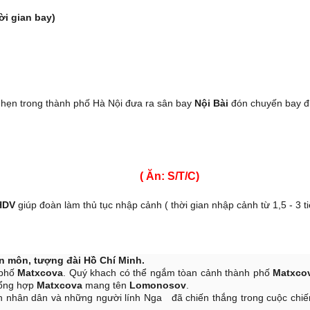
 gian bay)
VÀNH ĐAI VÀNG NƯỚC NGA MOSCOW
– SUZDAL – SAINT PETERS
 MOSCOW
0đ
hẹn trong thành phố Hà Nội đưa ra sân bay
Nội Bài
đón chuyến bay đ
 ( Ăn: S/T/C)
HDV
giúp đoàn làm thủ tục nhập cảnh ( thời gian nhập cảnh từ 1,5 - 3 ti
 môn, tượng đài Hồ Chí Minh.
 phố
Matxcova
. Quý khach có thể ngắm tòan cảnh thành phố
Matxco
Tổng hợp
Matxcova
mang tên
Lomonosov
.
h nhân dân và những người lính Nga đã chiến thắng trong cuộc chiế