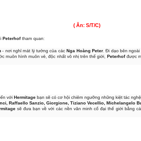
TBURG ( Ăn: S/T/C)
đi
Peterhof
tham quan:
m
- nơi nghỉ mát lý tưởng của các
Nga Hoàng Peter
. Đi dạo bên ngoài
ớc muôn hình muôn vẻ, độc nhất vô nhị trên thế giới,
Peterhof
được m
Đến với
Hermitage
bạn sẽ có cơ hội chiêm ngưỡng những kiệt tác nghệ
ci, Raffaello Sanzio, Giorgione, Tiziano Vecellio, Michelangelo B
rmitage
sẽ đưa bạn về với các nền văn minh cổ đại thế giới bằng cá