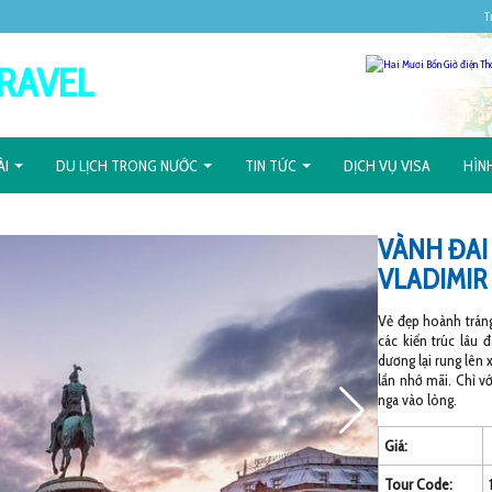
T
RAVEL
ÀI
DU LỊCH TRONG NƯỚC
TIN TỨC
DỊCH VỤ VISA
HÌN
VÀNH ĐAI
VLADIMIR
Vẻ đẹp hoành tráng
các kiến trúc lâu
dương lại rung lên
lần nhớ mãi. Chỉ v
nga vào lòng.
Giá:
Tour Code: