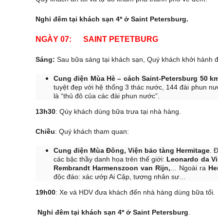
Nghỉ đêm tại khách sạn 4* ở Saint Petersburg.
NGÀY 07: SAINT PETE
Sáng:
Sau bữa sáng tại khách sạn, Quý khách khởi hành 
Cung điện Mùa Hè – cách Saint-Petersburg 50 k
tuyệt đẹp với hệ thống 3 thác nước, 144 đài phun nư
là “thủ đô của các đài phun nước”.
13h30
: Qúy khách dùng bữa trưa tại nhà hàng.
Chiều
: Quý khách tham quan:
Cung điện Mùa Đông, Viện bảo tàng Hermitage
. 
các bậc thầy danh họa trên thế giới:
Leonardo da Vin
Rembrandt Harmenszoon van Rijn,
... Ngoài ra
He
độc đáo: xác ướp Ai Cập, tượng nhân sư…
19h00
: Xe và HDV đưa khách đến nhà hàng dùng bữa tối.
Nghỉ đêm tại khách sạn 4* ở Saint Petersburg
.