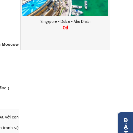
 – VLADIMIR
Singapore - Dubai - Abu Dhabi
HÀ 
BURG
0đ
i
Moscow
ếng ).
va
với con
n tranh vệ