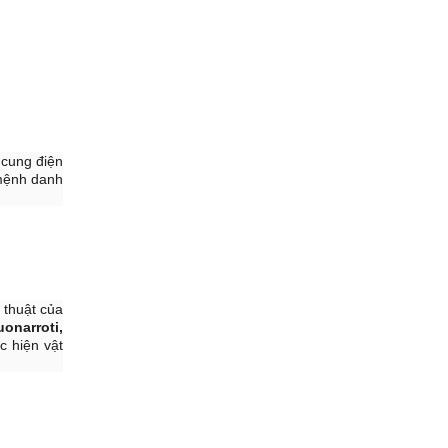
 cung điện
ệnh danh
 thuật của
uonarroti,
c hiện vật