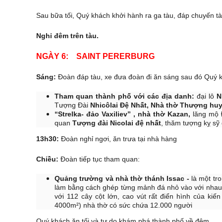
Sau bữa tối, Quý khách khởi hành ra ga tàu, đáp chuyến t
Nghỉ đêm trên tàu.
NGÀY 6: SAINT PERERBU
Sáng:
Đoàn đáp tàu, xe đưa đoàn đi ăn sáng sau đó Quý k
Tham quan thành phố với các địa danh:
đại lô
N
Tượng Đài
Nhicôlai Đệ Nhất, Nhà thờ Thượng hu
“Strelka- đảo Vaxiliev” , nhà thờ Kazan,
lăng mộ
quan
Tượng đài Nicolai đệ nhất
, thăm tượng kỵ sỹ
13h30:
Đoàn nghỉ ngơi, ăn trưa tại nhà hàng
Chiều:
Đoàn tiếp tục tham quan:
Quảng trường và nhà thờ thánh Issac -
là một tro
làm bằng cách ghép từng mảnh đá nhỏ vào với nhau
với 112 cây cột lớn, cao vút rất điển hình của kiế
4000m²) nhà thờ có sức chứa 12.000 người
Quý khách ăn tối và tự do khám phá thành phố về đêm.