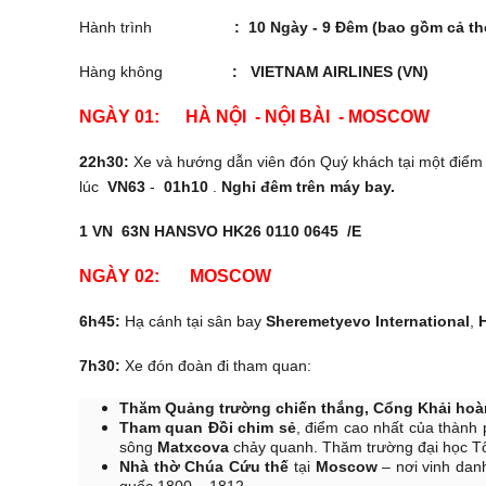
Hành trình
: 10 Ngày - 9 Đêm (bao gồm cả thời
Hàng không
: VIETNAM AIRLINES (VN)
NGÀY 01: HÀ NỘI - NỘI BÀI -
22h30:
Xe và hướng dẫn viên đón Quý khách tại một điểm 
lúc
VN63
-
01h10
.
Nghỉ đêm trên máy bay.
1 VN 63N HANSVO HK26 0110 0645 /E
NGÀY 02: MOSCOW
6h45:
Hạ cánh tại sân bay
Sheremetyevo International
,
7h30:
Xe đón đoàn đi tham quan:
Thăm Quảng trường chiến thắng, Cổng Khải hoàn
Tham quan Đồi chim sẻ
, điểm cao nhất của thành
sông
Matxcova
chảy quanh. Thăm trường đại học 
Nhà thờ Chúa Cứu thế
tại
Moscow
– nơi vinh dan