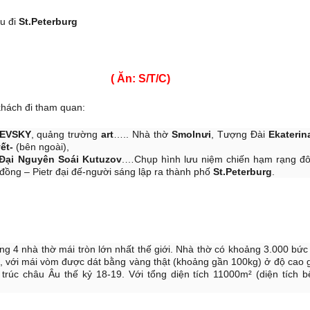
àu đi
St.Peterburg
RG ( Ăn: S/T/C)
hách đi tham quan:
EVSKY
, quảng trường
art
….. Nhà thờ
Smolnưi
, Tượng Đài
Ekaterin
yết-
(bên ngoài),
Đại Nguyên Soái Kutuzov
.…
Chụp hình lưu niệm chiến hạm rạng đ
 đồng – Pietr đại đế-người sáng lập ra thành phố
St.Peterburg
.
ng 4 nhà thờ mái tròn lớn nhất thế giới. Nhà thờ có khoảng 3.000 bứ
, với mái vòm được dát bằng vàng thật (khoảng gần 100kg) ở độ cao
n trúc châu Âu thế kỷ 18-19. Với tổng diện tích 11000m² (diện tích b